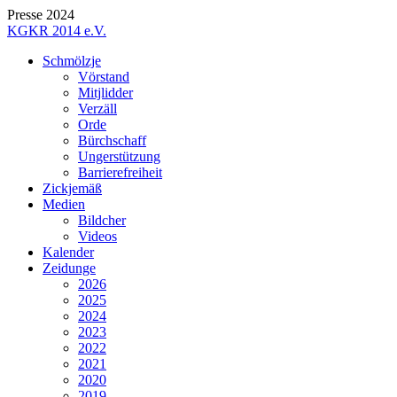
Presse 2024
KGKR 2014 e.V.
Schmölzje
Vörstand
Mitjlidder
Verzäll
Orde
Bürchschaff
Ungerstützung
Barrierefreiheit
Zickjemäß
Medien
Bildcher
Videos
Kalender
Zeidunge
2026
2025
2024
2023
2022
2021
2020
2019