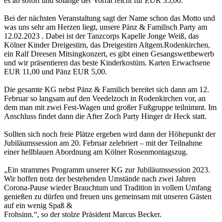
es ab sofort und solange der Vorrat reicht für EUR 35,00.
Bei der nächsten Veranstaltung sagt der Name schon das Motto und
was uns sehr am Herzen liegt, unsere Pänz & Familisch Party am
12.02.2023 . Dabei ist der Tanzcorps Kapelle Jonge Weiß, das
Kölner Kinder Dreigestirn, das Dreigestirn Altgem.Rodenkirchen,
ein Ralf Dreesen Mitsingkonzert, es gibt einen Gesangswettbewerb
und wir präsentieren das beste Kinderkostüm. Karten Erwachsene
EUR 11,00 und Pänz EUR 5,00.
Die gesamte KG nebst Pänz & Familich bereitet sich dann am 12.
Februar so langsam auf den Veedelzoch in Rodenkirchen vor, an
dem man mit zwei Fest-Wagen und großer Fußgruppe teilnimmt. Im
Anschluss findet dann die After Zoch Party Hinger dr Heck statt.
Sollten sich noch freie Plätze ergeben wird dann der Höhepunkt der
Jubiläumssession am 20. Februar zelebriert – mit der Teilnahme
einer hellblauen Abordnung am Kölner Rosenmontagszug.
„Ein strammes Programm unserer KG zur Jubiläumssession 2023.
Wir hoffen trotz der bestehenden Umstände nach zwei Jahren
Corona-Pause wieder Brauchtum und Tradition in vollem Umfang
genießen zu dürfen und freuen uns gemeinsam mit unseren Gästen
auf ein wenig Spaß &
Frohsinn.“, so der stolze Präsident Marcus Becker.