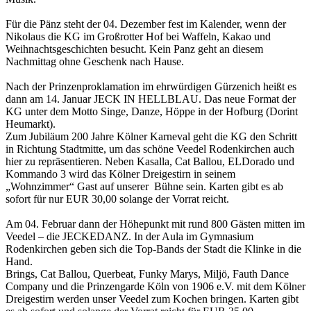
Für die Pänz steht der 04. Dezember fest im Kalender, wenn der
Nikolaus die KG im Großrotter Hof bei Waffeln, Kakao und
Weihnachtsgeschichten besucht. Kein Panz geht an diesem
Nachmittag ohne Geschenk nach Hause.
Nach der Prinzenproklamation im ehrwürdigen Gürzenich heißt es
dann am 14. Januar JECK IN HELLBLAU. Das neue Format der
KG unter dem Motto Singe, Danze, Höppe in der Hofburg (Dorint
Heumarkt).
Zum Jubiläum 200 Jahre Kölner Karneval geht die KG den Schritt
in Richtung Stadtmitte, um das schöne Veedel Rodenkirchen auch
hier zu repräsentieren. Neben Kasalla, Cat Ballou, ELDorado und
Kommando 3 wird das Kölner Dreigestirn in seinem
„Wohnzimmer“ Gast auf unserer Bühne sein. Karten gibt es ab
sofort für nur EUR 30,00 solange der Vorrat reicht.
Am 04. Februar dann der Höhepunkt mit rund 800 Gästen mitten im
Veedel – die JECKEDANZ. In der Aula im Gymnasium
Rodenkirchen geben sich die Top-Bands der Stadt die Klinke in die
Hand.
Brings, Cat Ballou, Querbeat, Funky Marys, Miljö, Fauth Dance
Company und die Prinzengarde Köln von 1906 e.V. mit dem Kölner
Dreigestirn werden unser Veedel zum Kochen bringen. Karten gibt