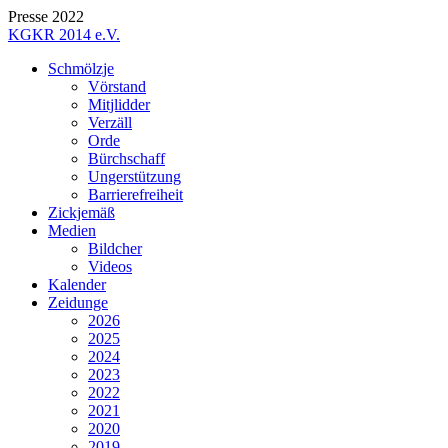
Presse 2022
KGKR 2014 e.V.
Schmölzje
Vörstand
Mitjlidder
Verzäll
Orde
Bürchschaff
Ungerstützung
Barrierefreiheit
Zickjemäß
Medien
Bildcher
Videos
Kalender
Zeidunge
2026
2025
2024
2023
2022
2021
2020
2019