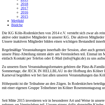
2018
2017
2016
2015
Metjlidd
Büdche
Die KG Köln-Rodenkirchen von 2014 e.V. versteht sich zwar als reine
aktive oder inaktive Mitglieder in unserer KG. Die aktiven Mitgliede
Unsere inaktiven Mitglieder bilden einen wichtigen Bestandteil innerh
Regelmäßige Veranstaltungen innerhalb der Session, aber auch gemein
unsere Pänz-Abteilung nimmt aktiv am Vereinsleben teil. Einmal im Mo
einfach Kontakt per Telefon oder E-Mail (info@kgkr.de) zu uns aufne
Zu unseren fixen Veranstaltungsformaten gehören die Pänz-&-Famil
Sommertage, die JECK IN HELLBLAU in der Hofburg des Kölner Dre
Karneval begrüßen wir bei fast allen unseren Veranstaltungen das Köl
Höhepunkt ist die Teilnahme an den Zügen. In Rodenkirchen beteili
mit einer eigenen Gruppe Teilnehmer im Kölner Rosenmontagszug und
Seit Mitte 2015 investieren wir in besonderer Art und Weise in unser
nehmen am Vereinsleben teil. Unsere eigens dafür abgestellte Kinder-