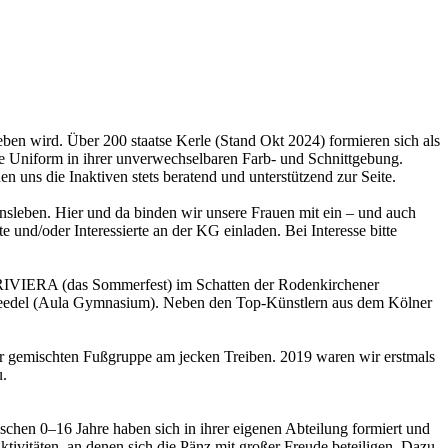
ben wird. Über 200 staatse Kerle (Stand Okt 2024) formieren sich als
ene Uniform in ihrer unverwechselbaren Farb- und Schnittgebung.
n uns die Inaktiven stets beratend und unterstützend zur Seite.
nsleben. Hier und da binden wir unsere Frauen mit ein – und auch
und/oder Interessierte an der KG einladen. Bei Interesse bitte
 RIVIERA (das Sommerfest) im Schatten der Rodenkirchener
eedel (Aula Gymnasium). Neben den Top-Künstlern aus dem Kölner
r gemischten Fußgruppe am jecken Treiben. 2019 waren wir erstmals
u.
schen 0–16 Jahre haben sich in ihrer eigenen Abteilung formiert und
tivitäten, an denen sich die Pänz mit großer Freude beteiligen. Dazu