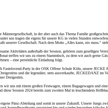
 Männergesellschaft, in der aber auch das Thema Familie großgeschrie
r unter uns tragen die eigens für unsere KG in vielen Stunden entworf
alb unserer Gesellschaft. Nach dem Motto „Alles kann, nix muss.“ stehe
same Aktivitäten außerhalb der Session, gehören zum geselligen Verei
nat treffen wir uns zu einem Stammtisch, zu dem wir auch gerne Gäste 
hmen – eine persönliche Einladung folgt.
ich Fastelovend-Party in der OSK Offene Schule Köln, unsere JECKE
igestirns und die legendäre, stets ausverkaufte, JECKEDANZ im V
ner Dreigestirn.
gen wir uns mit einem großen Festwagen, einem Bagagewagen und eine
 diese Session 2024 bereits zum zweiten Mal in leuchtendem Hellbla
e eigene Pänz-Abteilung und somit in unsere Zukunft. Unsere Jungs zwi
 und Jugendbeauftragte organisiert hin und wieder besondere kölsche Ak