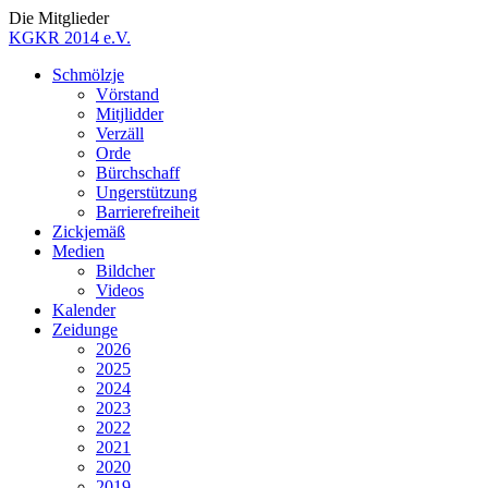
Die Mitglieder
KGKR 2014 e.V.
Schmölzje
Vörstand
Mitjlidder
Verzäll
Orde
Bürchschaff
Ungerstützung
Barrierefreiheit
Zickjemäß
Medien
Bildcher
Videos
Kalender
Zeidunge
2026
2025
2024
2023
2022
2021
2020
2019